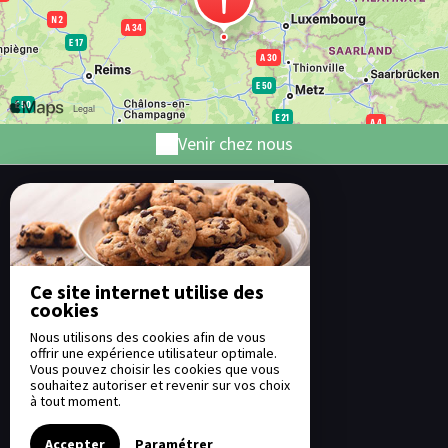
Venir chez nous
Ce site internet utilise des
La Petite Maison de Torgny
cookies
29, Rue Cavé,
6767 ROUVROY - BELGIQUE
Nous utilisons des cookies afin de vous
offrir une expérience utilisateur optimale.
+32 477 94 77 65
Vous pouvez choisir les cookies que vous
Contacter par email
souhaitez autoriser et revenir sur vos choix
à tout moment.
Accepter
Paramétrer