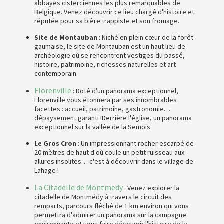
abbayes cisterciennes les plus remarquables de
Belgique. Venez découvrir ce lieu chargé d'histoire et
réputée pour sa bière trappiste et son fromage.
Site de Montauban
: Niché en plein cœur de la forêt
gaumaise, le site de Montauban est un haut lieu de
archéologie où se rencontrent vestiges du passé,
histoire, patrimoine, richesses naturelles et art
contemporain.
Florenville
: Doté d'un panorama exceptionnel,
Florenville vous étonnera par ses innombrables
facettes : accueil, patrimoine, gastronomie…
dépaysement garanti !Derrière l'église, un panorama
exceptionnel sur la vallée de la Semois.
Le Gros Cron
: Un impressionnant rocher escarpé de
20 mètres de haut d'où coule un petit ruisseau aux
allures insolites… c'est à découvrir dans le village de
Lahage !
La Citadelle de Montmedy
: Venez explorer la
citadelle de Montmédy à travers le circuit des
remparts, parcours fléché de 1 km environ qui vous
permettra d'admirer un panorama sur la campagne
environnante et vous faire découvrir l'histoire de la