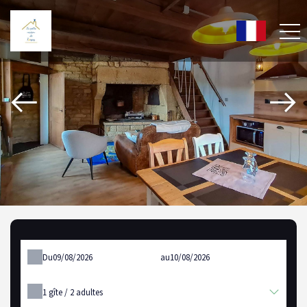
Du
au
1
gîte /
2
adultes