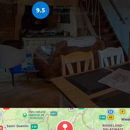
Exceptional
9.5
70 expérience(s) vécue(s)
9.8
Propreté
9.7
Situation géographique
9.5
Confort
9.5
Equipement
Personnel
10
9.6
Rapport qualité / prix