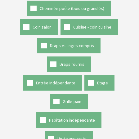
Cheminée poêle (bois ou granulés)
Coin salon
Cuisine - coin cuisine
Draps et linges compris
Draps fournis
Entrée indépendante
Etage
Grille-pain
Habitation indépendante
Hotte aspirante