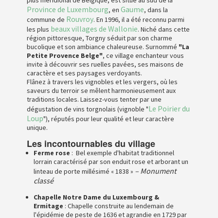
Province de Luxembourg
Gaume
, en
, dans la
Rouvroy
commune de
. En 1996, il a été reconnu parmi
beaux villages de Wallonie
les plus
. Niché dans cette
région pittoresque, Torgny séduit par son charme
bucolique et son ambiance chaleureuse. Surnommé
"La
Petite Provence Belge"
, ce village enchanteur vous
invite à découvrir ses ruelles pavées, ses maisons de
caractère et ses paysages verdoyants.
Flânez à travers les vignobles et les vergers, où les
saveurs du terroir se mêlent harmonieusement aux
traditions locales. Laissez-vous tenter par une
Le Poirier du
dégustation de vins torgnolais (vignoble "
Loup
"), réputés pour leur qualité et leur caractère
unique.
Les incontournables du village
Ferme rose
: Bel exemple d'habitat traditionnel
lorrain caractérisé par son enduit rose et arborant un
– Monument
linteau de porte millésimé « 1838 »
classé
Chapelle Notre Dame du Luxembourg &
Ermitage
: Chapelle construite au lendemain de
l'épidémie de peste de 1636 et agrandie en 1729 par