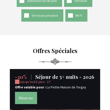
Télévision écran plat
Terrasse
Terrasse privative
Wi-Fi
Offres Spéciales
-20%
|
Séjour de 5+ nuits - 2026
-
Jusqu'au
10 janv. 27
Offre valable pour :
La Petite Maison de Torgny
Inc
ne
Réserver
Of