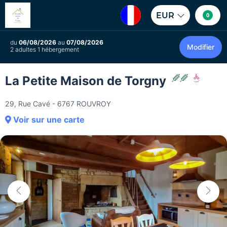
EUR
0
du
06/08/2026
au
07/08/2026
Modifier
2 adultes 1 hébergement
La Petite Maison de Torgny
29, Rue Cavé - 6767 ROUVROY
Voir sur une carte