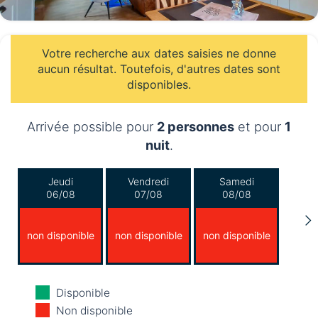
Votre recherche aux dates saisies ne donne
aucun résultat. Toutefois, d'autres dates sont
disponibles.
Arrivée possible pour
2 personnes
et pour
1
nuit
.
Jeudi
Vendredi
Samedi
06/08
07/08
08/08
non disponible
non disponible
non disponible
Dimanche
Lundi
Mardi
Disponible
09/08
10/08
11/08
Non disponible