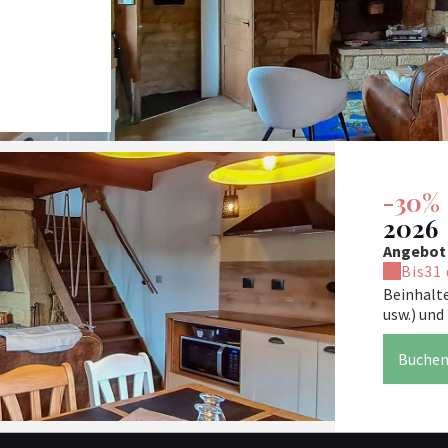
-30%
2026
Angebot 
Bis
31 
Beinhalt
usw.) und
Buche