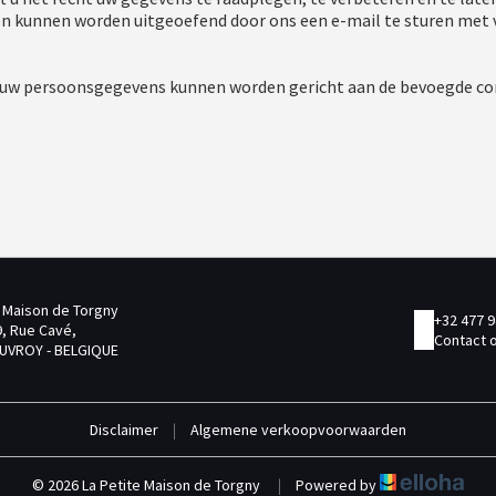
n kunnen worden uitgeoefend door ons een e-mail te sturen met
 uw persoonsgegevens kunnen worden gericht aan de bevoegde con
e Maison de Torgny
+32 477 9
, Rue Cavé,
Contact 
UVROY - BELGIQUE
Disclaimer
|
Algemene verkoopvoorwaarden
© 2026 La Petite Maison de Torgny
|
Powered by