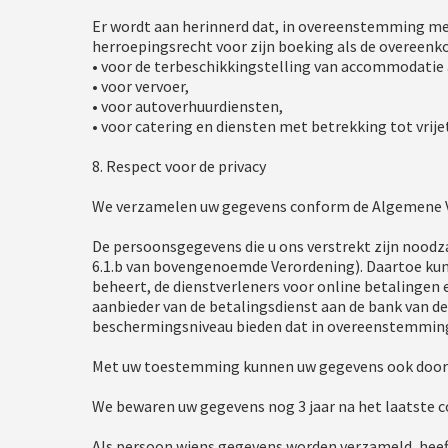
Er wordt aan herinnerd dat, in overeenstemming met
herroepingsrecht voor zijn boeking als de overeenk
• voor de terbeschikkingstelling van accommodatie 
• voor vervoer,
• voor autoverhuurdiensten,
• voor catering en diensten met betrekking tot vrije
8. Respect voor de privacy
We verzamelen uw gegevens conform de Algemene V
De persoonsgegevens die u ons verstrekt zijn noodza
6.1.b van bovengenoemde Verordening). Daartoe ku
beheert, de dienstverleners voor online betalingen
aanbieder van de betalingsdienst aan de bank van d
beschermingsniveau bieden dat in overeenstemming 
Met uw toestemming kunnen uw gegevens ook door o
We bewaren uw gegevens nog 3 jaar na het laatste con
Als persoon wiens gegevens worden verzameld, heeft