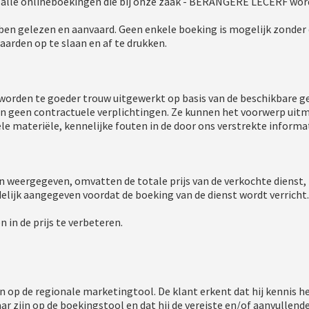
 alle onlineboekingen die bij onze zaak - BERANGERE LECERF wo
n gelezen en aanvaard. Geen enkele boeking is mogelijk zonder d
arden op te slaan en af te drukken.
worden te goeder trouw uitgewerkt op basis van de beschikbare ge
n geen contractuele verplichtingen. Ze kunnen het voorwerp uitm
le materiële, kennelijke fouten in de door ons verstrekte informa
 weergegeven, omvatten de totale prijs van de verkochte dienst, 
ijk aangegeven voordat de boeking van de dienst wordt verricht.
in de prijs te verbeteren.
en op de regionale marketingtool. De klant erkent dat hij kennis
r zijn op de boekingstool en dat hij de vereiste en/of aanvullend