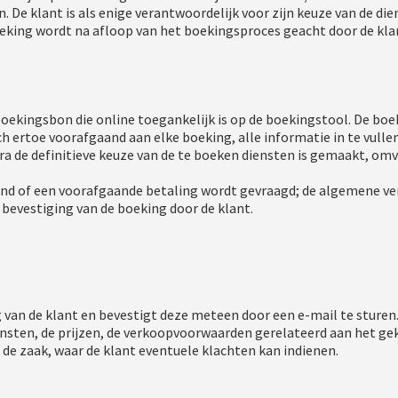
. De klant is als enige verantwoordelijk voor zijn keuze van de die
boeking wordt na afloop van het boekingsproces geacht door de klan
boekingsbon die online toegankelijk is op de boekingstool. De boek
 ertoe voorafgaand aan elke boeking, alle informatie in te vullen 
dra de definitieve keuze van de te boeken diensten is gemaakt, o
and of een voorafgaande betaling wordt gevraagd; de algemene v
 bevestiging van de boeking door de klant.
van de klant en bevestigt deze meteen door een e-mail te sturen.
ensten, de prijzen, de verkoopvoorwaarden gerelateerd aan het ge
de zaak, waar de klant eventuele klachten kan indienen.