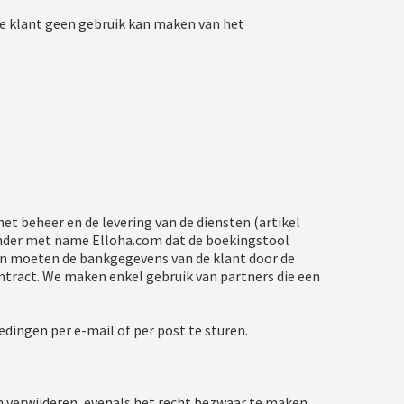
de klant geen gebruik kan maken van het
et beheer en de levering van de diensten (artikel
nder met name Elloha.com dat de boekingstool
gen moeten de bankgegevens van de klant door de
ntract. We maken enkel gebruik van partners die een
ngen per e-mail of per post te sturen.
n verwijderen, evenals het recht bezwaar te maken