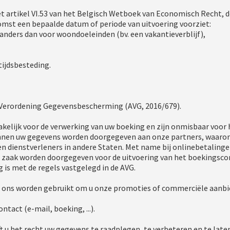
 artikel VI.53 van het Belgisch Wetboek van Economisch Recht, 
omst een bepaalde datum of periode van uitvoering voorziet:
anders dan voor woondoeleinden (bv. een vakantieverblijf),
tijdsbesteding.
erordening Gegevensbescherming (AVG, 2016/679).
kelijk voor de verwerking van uw boeking en zijn onmisbaar voor h
nnen uw gegevens worden doorgegeven aan onze partners, waaro
 en dienstverleners in andere Staten. Met name bij onlinebetalin
e zaak worden doorgegeven voor de uitvoering van het boekingsco
is met de regels vastgelegd in de AVG.
ns worden gebruikt om u onze promoties of commerciële aanbiedi
tact (e-mail, boeking, ...).
 u het recht uw gegevens te raadplegen, te verbeteren en te late